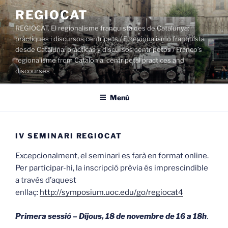
Vés
REGIOCAT
al
REGIOCAT. El regionalisme franquista des de Catalunya:
contingut
pràctiques i discursos centrípets / El regionalismo franquista
desde Cataluña: prácticas y discursos centrípetos / Franco’s
regionalisme from Catalonia: centripetal practices and
discourses
Menú
IV SEMINARI REGIOCAT
Excepcionalment, el seminari es farà en format online.
Per participar-hi, la inscripció prèvia és imprescindible
a través d’aquest
enllaç:
http://symposium.uoc.edu/go/regiocat4
Primera sessió – Dijous, 18 de novembre de 16 a 18h
.